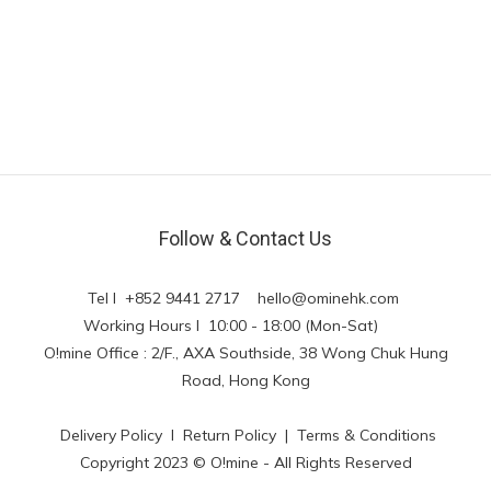
Follow & Contact Us
Tel l +852 9441 2717
hello@ominehk.com
Working Hours l 10:00 - 18:00 (Mon-Sat)
O!mine Office : 2/F., AXA Southside, 38 Wong Chuk Hung
Road, Hong Kong
Delivery Policy
l
Return Policy
|
Terms & Conditions
Copyright 2023 © O!mine - All Rights Reserved