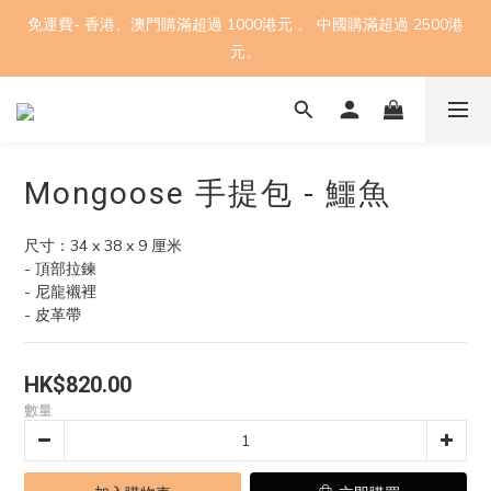
免運費- 香港、澳門購滿超過 1000港元 。 中國購滿超過 2500港
元。
Mongoose 手提包 - 鱷魚
尺寸：34 x 38 x 9 厘米
- 頂部拉鍊
- 尼龍襯裡
- 皮革帶
HK$820.00
數量