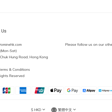
t Us
@ominehk.com
Please follow us on our othe
:00 (Mon-Sat)
ng Chuk Hung Road, Hong Kong
Terms & Conditions
Rights Reserved
$
HKD
繁體中文