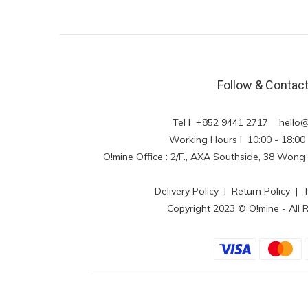
Follow & Contac
Tel l +852 9441 2717
hello
Working Hours l 10:00 - 18
O!mine Office : 2/F., AXA Southside, 38 Wo
Delivery Policy
l
Return Policy
|
Copyright 2023 © O!mine - All 