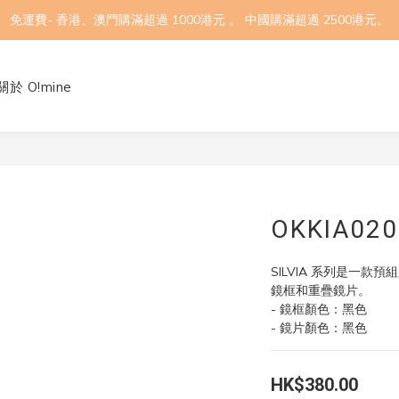
免運費- 香港、澳門購滿超過 1000港元 。 中國購滿超過 2500港元。
關於 O!mine
OKKIA020
SILVIA ​​系列是一款預
鏡框和重疊鏡片。
- 鏡框顏色：黑色
- 鏡片顏色：黑色
HK$380.00