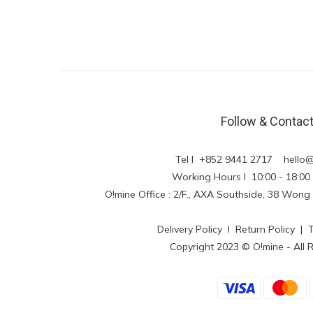
Follow & Contac
Tel l +852 9441 2717
hello
Working Hours l 10:00 - 18
O!mine Office : 2/F., AXA Southside, 38 Wo
Delivery Policy
l
Return Policy
|
Copyright 2023 © O!mine - All 