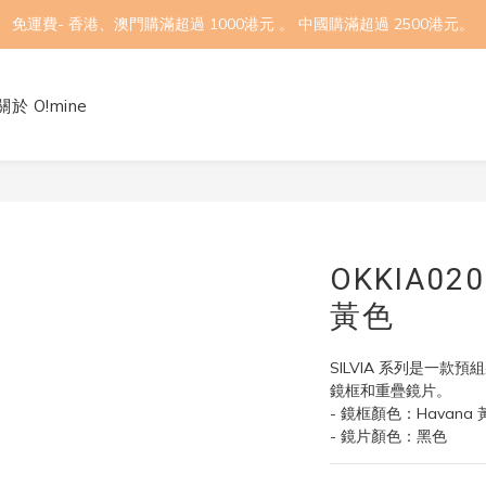
免運費- 香港、澳門購滿超過 1000港元 。 中國購滿超過 2500港元。
關於 O!mine
OKKIA020 
黃色
SILVIA ​​系列是一款預
鏡框和重疊鏡片。
- 鏡框顏色：Havana 
- 鏡片顏色：黑色