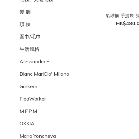
髮 飾
氣球貓-手提袋-
HK$480.
項 鍊
圍巾/毛巾
生活風格
Alessandra.F
Blanc MariClo' Milano
Görkem
FleaWorker
M.F.P.M
OKKIA
Maria Yoncheva