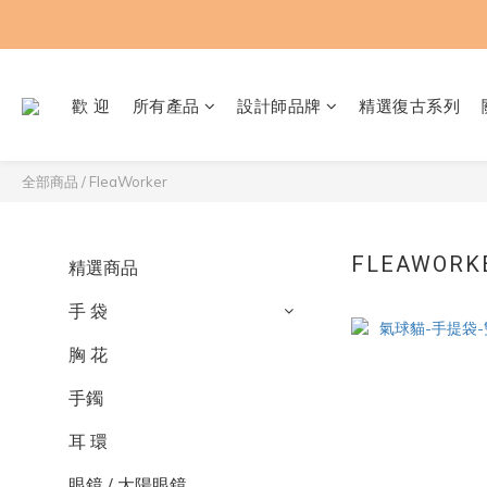
歡 迎
所有產品
設計師品牌
精選復古系列
全部商品
/
FleaWorker
FLEAWORK
精選商品
手 袋
胸 花
手鐲
耳 環
眼鏡 / 太陽眼鏡