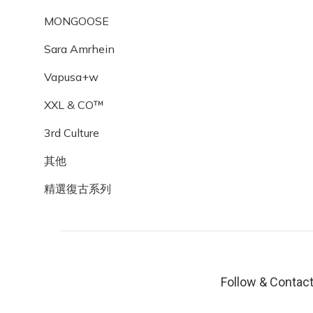
MONGOOSE
Sara Amrhein
Vapusa+w
XXL & CO™
3rd Culture
其他
精選復古系列
Follow & Contac